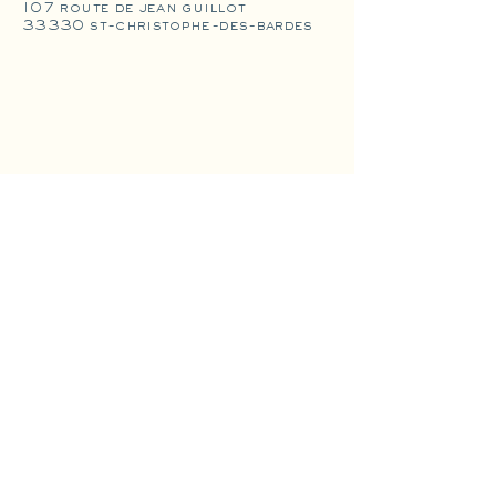
107 route de jean guillot
33330 st-christophe-des-bardes
© clos dubreuil — 2026